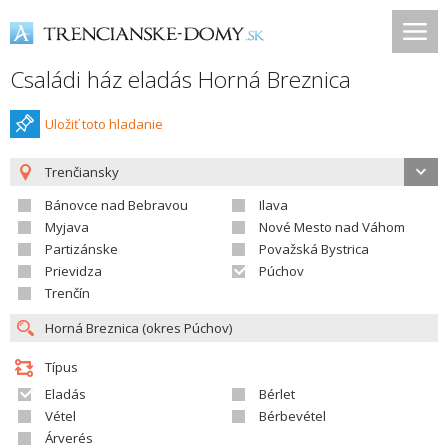
Családi ház eladás Horná Breznica
Uložiť toto hladanie
Trenčiansky
Bánovce nad Bebravou
Ilava
Myjava
Nové Mesto nad Váhom
Partizánske
Považská Bystrica
Prievidza
Púchov
Trenčín
Típus
Eladás
Bérlet
Vétel
Bérbevétel
Árverés