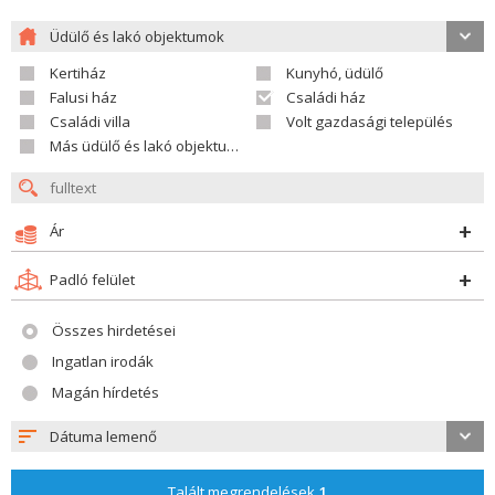
Üdülő és lakó objektumok
Kertiház
Kunyhó, üdülő
Falusi ház
Családi ház
Családi villa
Volt gazdasági település
Más üdülő és lakó objektumok
Ár
Padló felület
Összes hirdetései
Ingatlan irodák
Magán hírdetés
Dátuma lemenő
Talált megrendelések
1