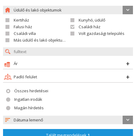
Üdülő és lakó objektumok
Kertiház
Kunyhó, üdülő
Falusi ház
Családi ház
Családi villa
Volt gazdasági település
Más üdülő és lakó objektumok
Ár
Padló felület
Összes hirdetései
Ingatlan irodák
Magán hírdetés
Dátuma lemenő
Talált megrendelések
1