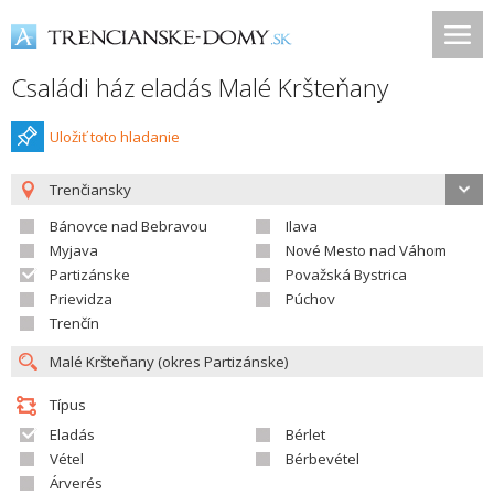
Családi ház eladás Malé Kršteňany
Uložiť toto hladanie
Trenčiansky
Bánovce nad Bebravou
Ilava
Myjava
Nové Mesto nad Váhom
Partizánske
Považská Bystrica
Prievidza
Púchov
Trenčín
Típus
Eladás
Bérlet
Vétel
Bérbevétel
Árverés