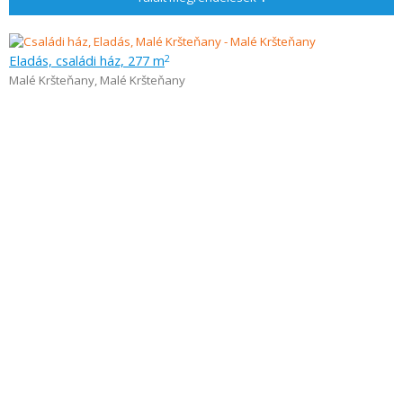
Eladás, családi ház, 277 m
2
Malé Kršteňany
,
Malé Kršteňany