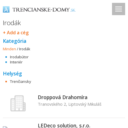
Irodák
+ Add a cég
Kategória
Minden
/
Irodák
Irodabútor
Interiér
Helység
Trenčiansky
Droppová Drahomíra
Tranovského 2, Liptovský Mikuláš
LEDeco solution, s.r.o.