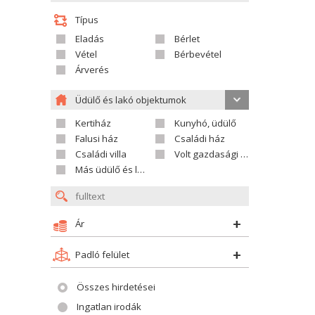
Típus
Eladás
Bérlet
Vétel
Bérbevétel
Árverés
Üdülő és lakó objektumok
Kertiház
Kunyhó, üdülő
Falusi ház
Családi ház
Családi villa
Volt gazdasági település
Más üdülő és lakó objektumok
Ár
Padló felület
Összes hirdetései
Ingatlan irodák