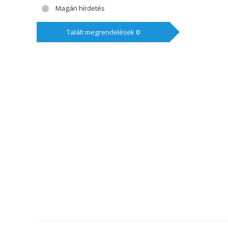
Magán hírdetés
Talált megrendelések
0