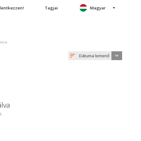
elentkezzen!
Tagjai
Magyar
enica
Dátuma lemenő
álva
ek