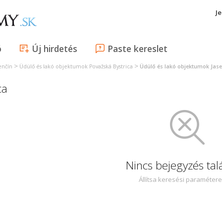
J
ó
Új hirdetés
Paste kereslet
>
>
enčín
Üdülő és lakó objektumok Považská Bystrica
Üdülő és lakó objektumok Jas
ca
Nincs bejegyzés tal
Állítsa keresési paraméter