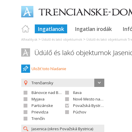
Ingatlanok
Ingatlan irodák
Inf
>
>
AReality.sk
Üdülő és lakó objektumok
Üdülő és lakó objektumok Tr
Üdülő és lakó objektumok Jaseni
Uložiť toto hladanie
Trenčiansky
Bánovce nad Bebravou
Ilava
Myjava
Nové Mesto nad Váhom
Partizánske
Považská Bystrica
Prievidza
Púchov
Trenčín