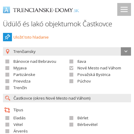
Üdülő és lakó objektumok Častkovce
Uložiť toto hladanie
Trenčiansky
Bánovce nad Bebravou
Ilava
Myjava
Nové Mesto nad Váhom
Partizánske
Považská Bystrica
Prievidza
Púchov
Trenčín
Típus
Eladás
Bérlet
Vétel
Bérbevétel
Árverés