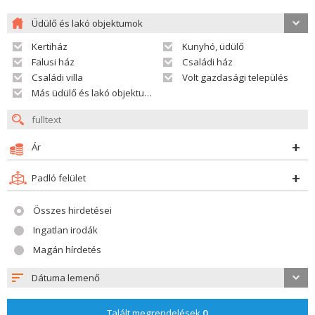
Üdülő és lakó objektumok
Kertiház
Kunyhó, üdülő
Falusi ház
Családi ház
Családi villa
Volt gazdasági település
Más üdülő és lakó objektumok
Ár
Padló felület
Összes hirdetései
Ingatlan irodák
Magán hírdetés
Dátuma lemenő
Talált megrendelések
0