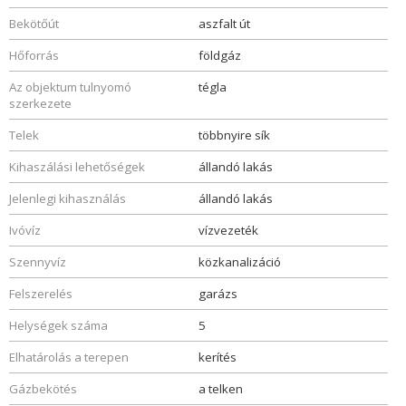
Bekötőút
aszfalt út
Hőforrás
földgáz
Az objektum tulnyomó
tégla
szerkezete
Telek
többnyire sík
Kihaszálási lehetőségek
állandó lakás
Jelenlegi kihasználás
állandó lakás
Ivóvíz
vízvezeték
Szennyvíz
közkanalizáció
Felszerelés
garázs
Helységek száma
5
Elhatárolás a terepen
kerítés
Gázbekötés
a telken