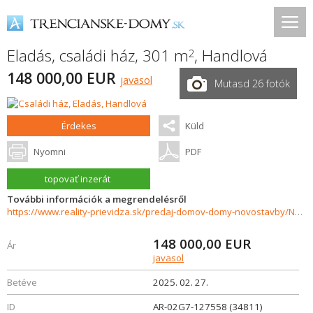
Eladás, családi ház, 301 m
,
Handlová
2
148 000,00 EUR
javasol
Mutasd 26 fotók
Érdekes
Küld
Nyomni
PDF
topovať inzerát
További információk a megrendelésről
https://www.reality-prievidza.sk/predaj-domov-domy-novostavby/NA-PREDAJ-PRIESTRANNY-5IZBOVY-RODINNY-DOM-V-HANDLOVEJ-34811/?utm_source=areality&utm_medium=xml&utm_term=34811&utm_content=dom&utm_campaign=portaly
148 000,00
EUR
Ár
javasol
Betéve
2025. 02. 27.
ID
AR-02G7-127558 (34811)