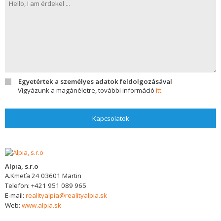
Egyetértek a személyes adatok feldolgozásával
Vigyázunk a magánéletre, további információ
itt
Kapcsolatok
Alpia, s.r.o
A.Kmeťa 24
03601
Martin
Telefon:
+421 951 089 965
E-mail:
realityalpia@realityalpia.sk
Web:
www.alpia.sk